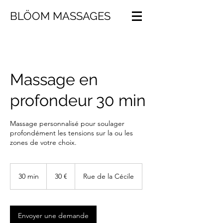
BLÖOM MASSAGES
Massage en
profondeur 30 min
Massage personnalisé pour soulager
profondément les tensions sur la ou les
zones de votre choix.
30
euros
30 min
3
30 €
Rue de la Cécile
0
m
i
n
Envoyer une demande