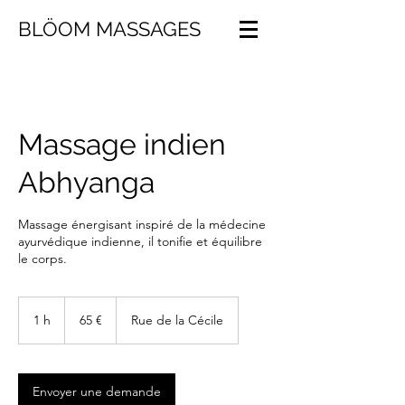
BLÖOM MASSAGES
Massage indien
Abhyanga
Massage énergisant inspiré de la médecine
ayurvédique indienne, il tonifie et équilibre
le corps.
65
euros
1 h
1
65 €
Rue de la Cécile
Envoyer une demande