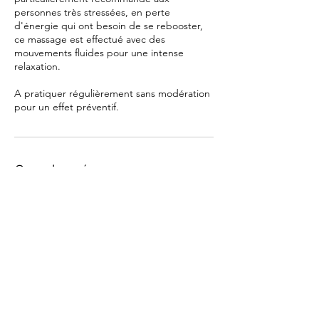
personnes très stressées, en perte
d'énergie qui ont besoin de se rebooster,
ce massage est effectué avec des
mouvements fluides pour une intense
relaxation.
A pratiquer régulièrement sans modération
pour un effet préventif.
Coordonnées
46 Rue de la Cécile, Valence, France
0752066025
bloom.massages26@gmail.com