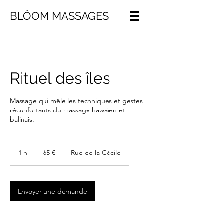
BLÖOM MASSAGES
Rituel des îles
Massage qui mêle les techniques et gestes
réconfortants du massage hawaïen et
balinais.
65
euros
1 h
1
65 €
Rue de la Cécile
Envoyer une demande